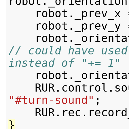
robot
.
_orientation
robot
.
_prev_x
robot
.
_prev_y
robot
.
_orienta
// could have used 
instead of "+= 1"
robot
.
_orienta
RUR
.
control
.
so
"#turn-sound"
;
RUR
.
rec
.
record
}