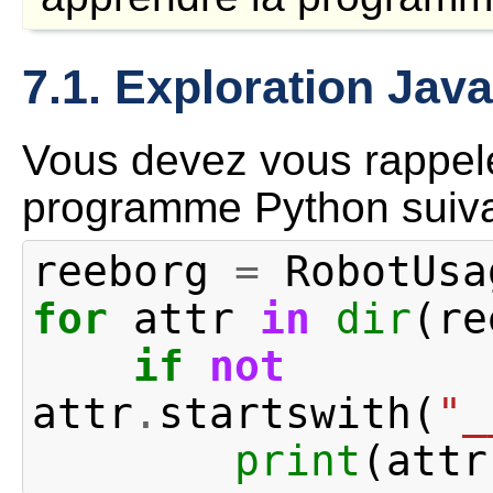
7.1. Exploration Java
Vous devez vous rappel
programme Python suiva
reeborg
=
RobotUsa
for
attr
in
dir
(
re
if
not
attr
.
startswith
(
"_
print
(
attr