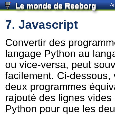
Le monde de Reeborg
Ap
»
La programmation orientée objet
7. Javascript
Convertir des program
langage Python au langa
ou vice-versa, peut souve
facilement. Ci-dessous,
deux programmes équival
rajouté des lignes vides
Python pour que les de