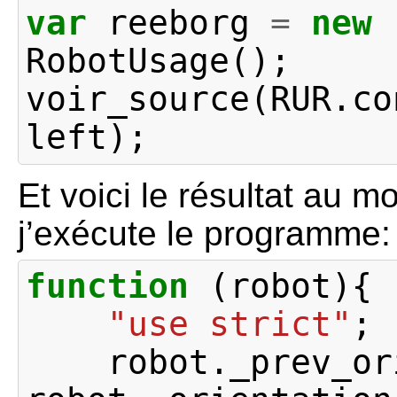
var
reeborg
=
new
RobotUsage
();
voir_source
(
RUR
.
co
left
);
Et voici le résultat au 
j’exécute le programme:
function
(
robot
){
"use strict"
;
robot
.
_prev_or