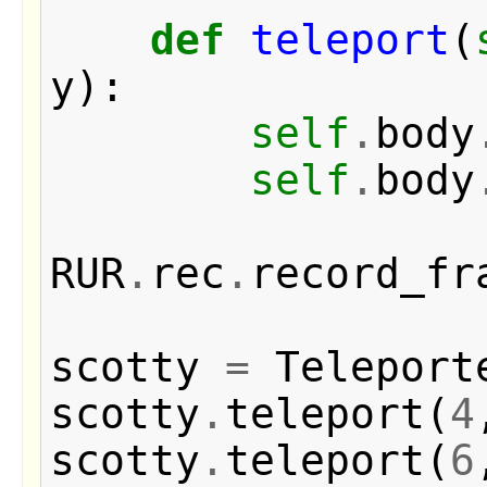
def
teleport
(
y
):
self
.
body
self
.
body
RUR
.
rec
.
record_fr
scotty
=
Teleport
scotty
.
teleport
(
4
scotty
.
teleport
(
6