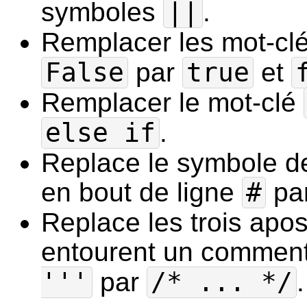
symboles
||
.
Remplacer les mot-cl
False
par
true
et
Remplacer le mot-clé
else if
.
Replace le symbole d
en bout de ligne
#
pa
Replace les trois apo
entourent un commen
'''
par
/* ... */
.