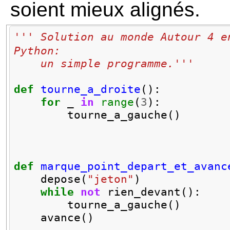
soient mieux alignés.
''' Solution au monde Autour 4 en
Python:
    un simple programme.'''
def
tourne_a_droite
():
for
_
in
range
(
3
):
tourne_a_gauche
()
def
marque_point_depart_et_avanc
depose
(
"jeton"
)
while
not
rien_devant
():
tourne_a_gauche
()
avance
()