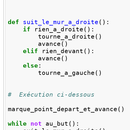
def
suit_le_mur_a_droite
():
if
rien_a_droite
():
tourne_a_droite
()
avance
()
elif
rien_devant
():
avance
()
else
:
tourne_a_gauche
()
#  Exécution ci-dessous
marque_point_depart_et_avance
()
while
not
au_but
():