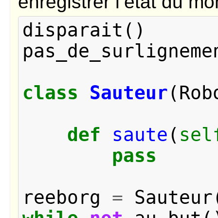
enregistrer l’état du m
disparait
()
pas_de_surligneme
class
Sauteur
(
Rob
def
saute
(
sel
pass
reeborg
=
Sauteur