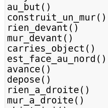
au_but
()
construit_un_mur
()
rien_devant
()
mur_devant
()
carries_object
()
est_face_au_nord
()
avance
()
depose
()
rien_a_droite
()
mur_a_droite
()