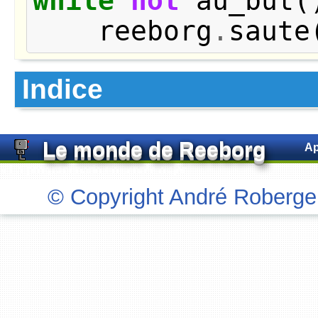
while
not
au_but
(
reeborg
.
saute
Indice
Le monde de Reeborg
Ap
»
La programmation orientée objet
© Copyright
André Roberg