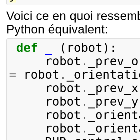
Voici ce en quoi ressemb
Python équivalent:
def
_
(
robot
):
robot
.
_prev_o
=
robot
.
_orientati
robot
.
_prev_x
robot
.
_prev_y
robot
.
_orient
robot
.
_orient