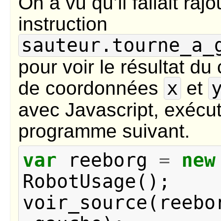
On a vu qu’il fallait raj
instruction
sauteur.tourne_a_
pour voir le résultat d
de coordonnées
x
et
avec Javascript, exécut
programme suivant.
var
reeborg
=
new
RobotUsage
();
voir_source
(
reebo